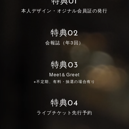
特典01
本人デザイン・オジナル会員証の発行
特典02
会報誌（年3回）
特典03
Meet＆Greet
※不定期、有料・抽選の場合有り
特典04
ライブチケット先行予約