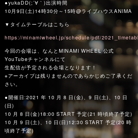
●yukaDD(;´∀｀)出演時間
10月9日(土)14時30分～15時@ライブハウスANIMA
▼タイムテーブルはこちら
https://minamiwheel.jp/schedule/pdf/2021_timetab
今回の会場は、なんとMINAMI WHEEL 公式
YouTubeチャンネルにて
生配信が予定される会場となります！
※アーカイブは残りませんのであらかじめご了承くだ
さい。
●開催日:2021 年 10 月 8 日(金)、9 日(土)、10 日
(日)
10 月 8 日(金)18:00 START 予定(21 時頃終了予定)
10 月 9 日(土)、10 日(日)12:30 START 予定(20 時
頃終了予定)